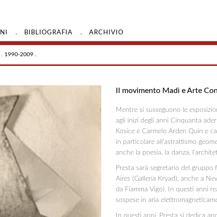
.
.
NI
BIBLIOGRAFIA
ARCHIVIO
.
1990-2009 .
Il movimento Madì e Arte Con
Mentre si susseguono le esposizion
agli inizi degli anni Cinquanta a
Kosice e Carmelo Arden Quin e car
in particolare all’astrattismo geome
anche la poesia, la danza, l’architet
Presta sarà segretario del gruppo
Aires (Galleria Kryad), anche a New
da Fiamma Vigo). In questi anni re
sospese in aria elettromagneticam
In questi anni, Presta si dedica an