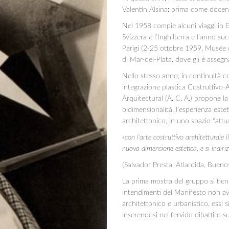
Valentín Alsina: prima come docent
Nel 1958 compie alcuni viaggi in Eur
Svizzera e l’Inghilterra e l’anno s
Parigi (2-25 ottobre 1959, Musée d
di Mar-del-Plata, dove gli è assegn
Nello stesso anno, in continuità c
integrazione plastica Costruttivo-A
Arquitectural (A. C. A.) propone l
bidimensionalità, l’esperienza este
architettonico, in uno spazio “attua
«con l’arte costruttivo architetturale i
nuova dimensione estetica, e si indir
(Salvador Presta, Atlantida, Bueno
La prima mostra del gruppo si tiene
intendimenti del Manifesto non avr
architettonico e urbanistico, essi 
inserendosi nel fervido dibattito sull