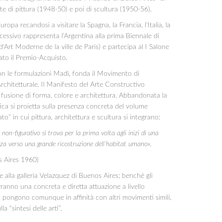
e di pittura (1948-50) e poi di scultura (1950-56).
opa recandosi a visitare la Spagna, la Francia, l’Italia, la
uccessivo rappresenta l’Argentina alla prima Biennale di
'Art Moderne de la ville de Paris) e partecipa al I Salone
ato il Premio-Acquisto.
on le formulazioni Madì, fonda il Movimento di
rchitetturale. Il Manifesto del Arte Constructivo
a fusione di forma, colore e architettura. Abbandonata la
tica si proietta sulla presenza concreta del volume
to” in cui pittura, architettura e scultura si integrano:
l non-figurativo si trova per la prima volta agli inizi di una
izza verso una grande ricostruzione dell’habitat umano».
s Aires 1960)
 alla galleria Velazquez di Buenos Aires; benché gli
anno una concreta e diretta attuazione a livello
si pongono comunque in affinità con altri movimenti simili,
a “sintesi delle arti”.