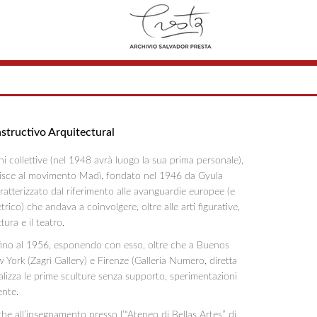
structivo Arquitectural
i collettive (nel 1948 avrà luogo la sua prima personale),
derisce al movimento Madì, fondato nel 1946 da Gyula
atterizzato dal riferimento alle avanguardie europee (e
trico) che andava a coinvolgere, oltre alle arti figurative,
tura e il teatro.
 fino al 1956, esponendo con esso, oltre che a Buenos
 York (Zagrì Gallery) e Firenze (Galleria Numero, diretta
alizza le prime sculture senza supporto, sperimentazioni
ente.
che all’insegnamento presso l’“Ateneo di Bellas Artes” di